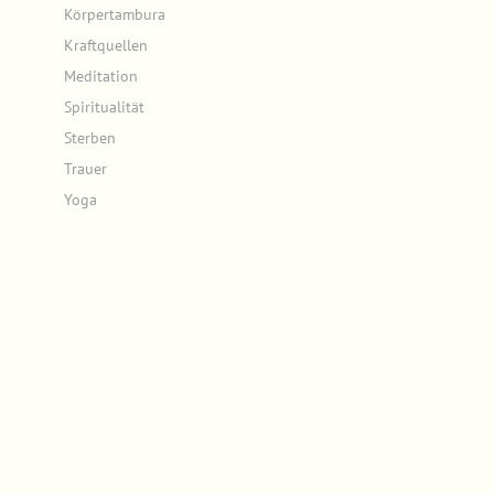
Körpertambura
Kraftquellen
Meditation
Spiritualität
Sterben
Trauer
Yoga