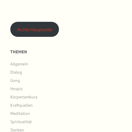
Archiv Hauptseite
THEMEN
Allgemein
Dialog
Gong
Hospiz
Körpertambura
Kraftquellen
Meditation
Spiritualität
Sterben